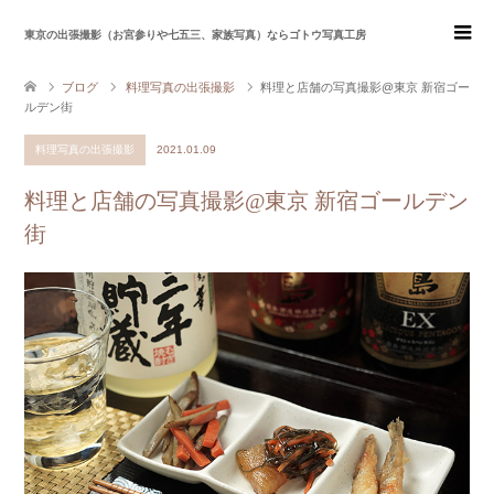
東京の出張撮影（お宮参りや七五三、家族写真）ならゴトウ写真工房
ブログ
料理写真の出張撮影
料理と店舗の写真撮影@東京 新宿ゴー
ルデン街
料理写真の出張撮影
2021.01.09
料理と店舗の写真撮影@東京 新宿ゴールデン
街