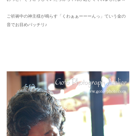
ご祈祷中の神主様が鳴らす「くわぁぁーーーんっ」ていう金の
音でお目めパッチリ♪