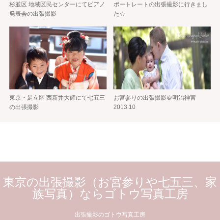
杉並区 地域区民センターにてピアノ
ポートレートの出張撮影に行きまし
発表会の出張撮影
た☆
東京・足立区 西新井大師にて七五三
お宮参りの出張撮影＠明治神宮
の出張撮影
2013.10
東京の出張撮影（お宮参りや七五三、家
族写真）ならゴトウ写真工房
出張撮影のゴトウ写真工房