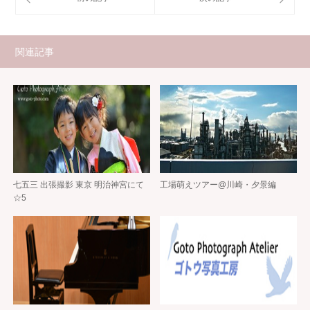
関連記事
七五三 出張撮影 東京 明治神宮にて
工場萌えツアー@川崎・夕景編
☆5