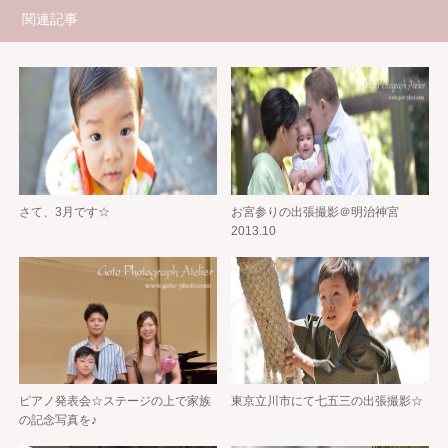
関連記事
さて、3月です☆
お宮参りの出張撮影＠明治神宮
2013.10
ピアノ発表会☆ステージの上で家族
東京立川市にて七五三の出張撮影☆
の記念写真を♪