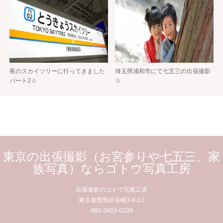
夜のスカイツリーに行ってきました
埼玉県浦和市にて七五三の出張撮影
パート2☆
☆
東京の出張撮影（お宮参りや七五三、家
族写真）ならゴトウ写真工房
出張撮影のゴトウ写真工房
東京都豊島区長崎3-8-11
080-3483-0239