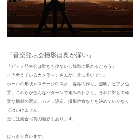
「音楽発表会撮影は奥が深い」
「ピアノ発表会は動きも少ないし簡単に撮れるだろう」
そう考えているカメラマンさんが非常に多いです。
ホールの形状やステージの高さ、客席の作り、照明、ピアノ位
置、これらが色んなパターンで組み合わさり、それに対して確
実な機材の選定、カメラ設定、撮影位置などを決めていかなく
てはいけません。
更には集合写真の撮影もあります。
はっきり言います。