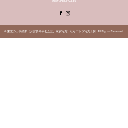
080-3483-0239
Facebook
Instagram
©
東京の出張撮影（お宮参りや七五三、家族写真）ならゴトウ写真工房
. All Rights Reserved.