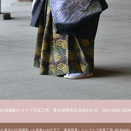
出張撮影のゴトウ写真工房
東京都豊島区長崎3-8-11
080-3483-0239
t
©
東京の出張撮影（お宮参りや七五三、家族写真）ならゴトウ写真工房
. All Right