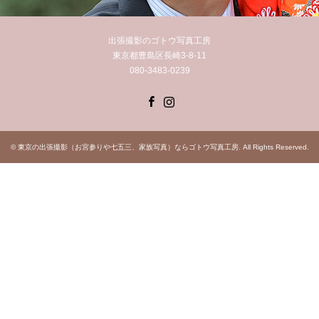
出張撮影のゴトウ写真工房
東京都豊島区長崎3-8-11
080-3483-0239
Facebook
Instagram
©
東京の出張撮影（お宮参りや七五三、家族写真）ならゴトウ写真工房
. All Rights Reserved.