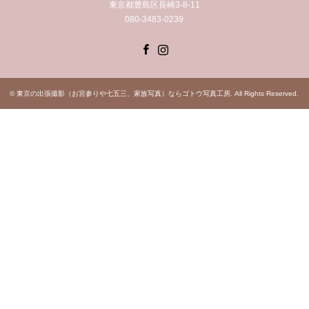
東京都豊島区長崎3-8-11
080-3483-0239
Facebook
Instagram
©
東京の出張撮影（お宮参りや七五三、家族写真）ならゴトウ写真工房
. All Rights Reserved.