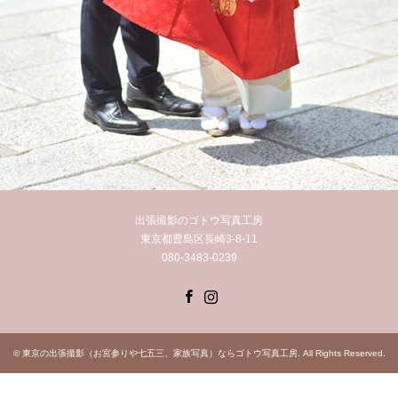
出張撮影のゴトウ写真工房
東京都豊島区長崎3-8-11
080-3483-0239
Facebook
Instagram
©
東京の出張撮影（お宮参りや七五三、家族写真）ならゴトウ写真工房
. All Rights Reserved.