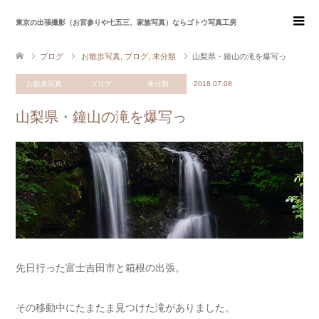
東京の出張撮影（お宮参りや七五三、家族写真）ならゴトウ写真工房
ブログ
お散歩写真
,
ブログ
,
未分類
山梨県・鐘山の滝を爆写っ
お散歩写真
ブログ
未分類
2018.07.08
山梨県・鐘山の滝を爆写っ
先日行った富士吉田市と箱根の出張。
その移動中にたまたま見つけた滝がありました。