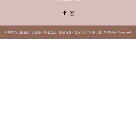
Facebook
Instagram
©
東京の出張撮影（お宮参りや七五三、家族写真）ならゴトウ写真工房
. All Rights Reserved.