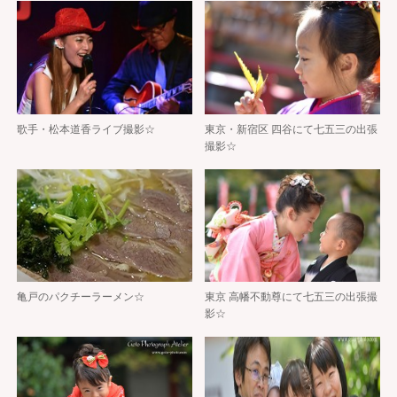
歌手・松本道香ライブ撮影☆
東京・新宿区 四谷にて七五三の出張
撮影☆
亀戸のパクチーラーメン☆
東京 高幡不動尊にて七五三の出張撮
影☆