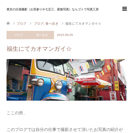
東京の出張撮影（お宮参りや七五三、家族写真）ならゴトウ写真工房
ブログ
ブログ
,
食べ歩き
福生にてカオマンガイ☆
ブログ
食べ歩き
2015.06.05
福生にてカオマンガイ☆
ここの所、
このブログでは自分の仕事で撮影させて頂いたお写真の紹介が