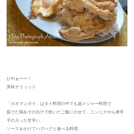
ひやぁーー！
美味そうっっ☆
「カオマンガイ」はタイ料理の中でも超メジャー料理で
茹でた鶏をその出汁で炊いたご飯にのせて、ニンニクやら唐辛
子の入った甘辛い
ソースをかけてハグハグと食べる料理。