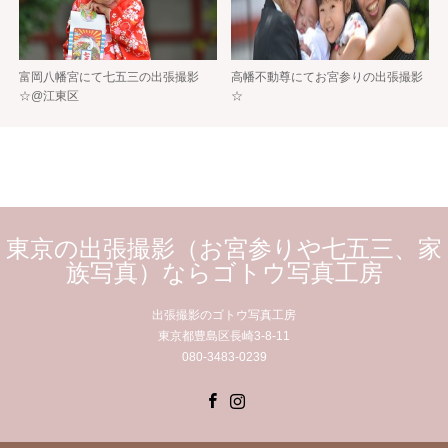
富岡八幡宮にて七五三の出張撮影
高幡不動尊にてお宮参りの出張撮影
☆@江東区
☆
東京の出張撮影（お宮参りや七五三、家
族写真）ならゴトウ写真工房
出張撮影のゴトウ写真工房
東京都豊島区長崎3-8-11
080-3483-0239
Facebook
Instagram