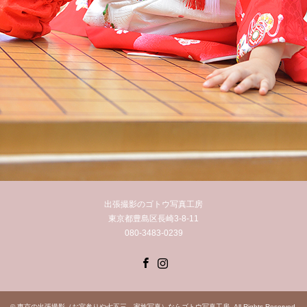
出張撮影のゴトウ写真工房
東京都豊島区長崎3-8-11
080-3483-0239
Facebook
Instagram
©
東京の出張撮影（お宮参りや七五三、家族写真）ならゴトウ写真工房
. All Rights Reserved.