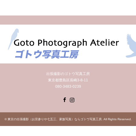
出張撮影のゴトウ写真工房
東京都豊島区長崎3-8-11
080-3483-0239
Facebook
Instagram
©
東京の出張撮影（お宮参りや七五三、家族写真）ならゴトウ写真工房
. All Rights Reserved.