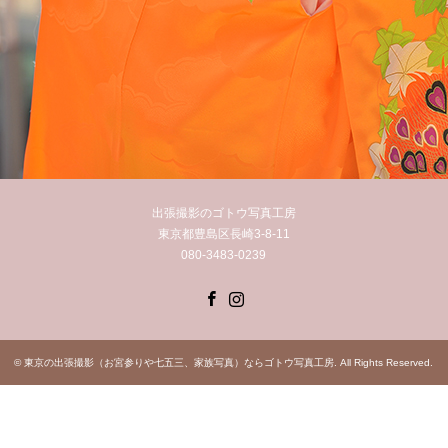
出張撮影のゴトウ写真工房
東京都豊島区長崎3-8-11
080-3483-0239
Facebook
Instagram
©
東京の出張撮影（お宮参りや七五三、家族写真）ならゴトウ写真工房
. All Rights Reserved.