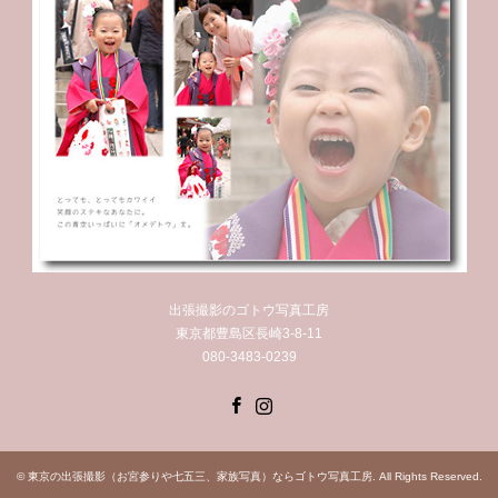
出張撮影のゴトウ写真工房
東京都豊島区長崎3-8-11
080-3483-0239
Facebook
Instagram
©
東京の出張撮影（お宮参りや七五三、家族写真）ならゴトウ写真工房
. All Rights Reserved.