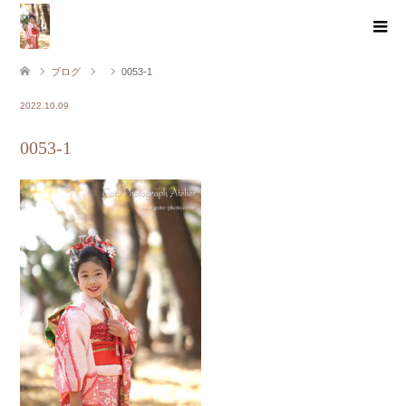
ブログ
0053-1
2022.10.09
0053-1